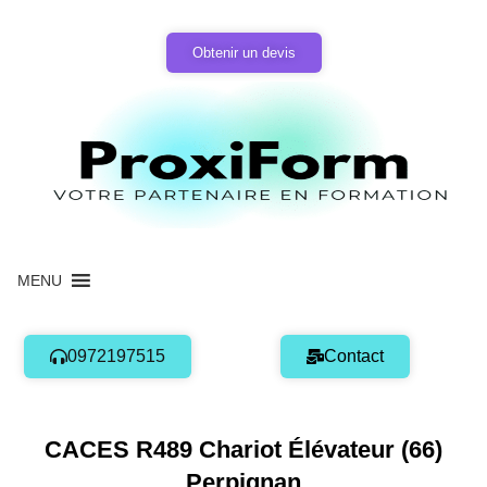
Aller
au
Obtenir un devis
contenu
MENU
0972197515
Contact
CACES R489 Chariot Élévateur (66)
Perpignan