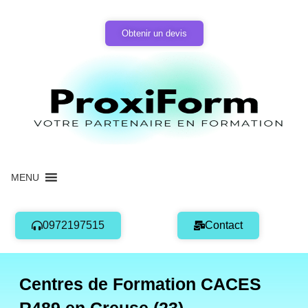
Aller
au
Obtenir un devis
contenu
MENU
0972197515
Contact
Centres de Formation CACES