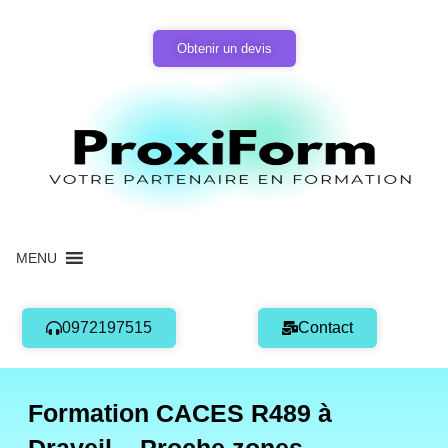
Aller
au
Obtenir un devis
contenu
MENU
0972197515
Contact
Formation CACES R489 à