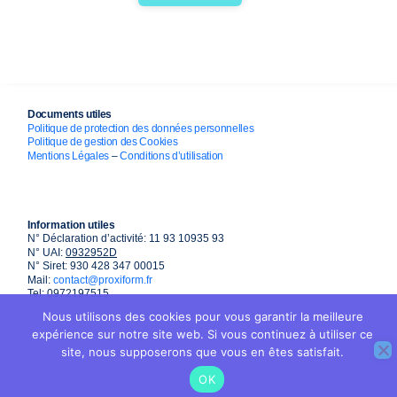
Documents utiles
Politique de protection des données personnelles
Politique de gestion des Cookies
Mentions Légales
–
Conditions d’utilisation
Information utiles
N° Déclaration d’activité: 11 93 10935 93
N° UAI:
0932952D
N° Siret: 930 428 347 00015
Mail:
contact@proxiform.fr
Tel: 0972197515
Nous utilisons des cookies pour vous garantir la meilleure
expérience sur notre site web. Si vous continuez à utiliser ce
site, nous supposerons que vous en êtes satisfait.
OK