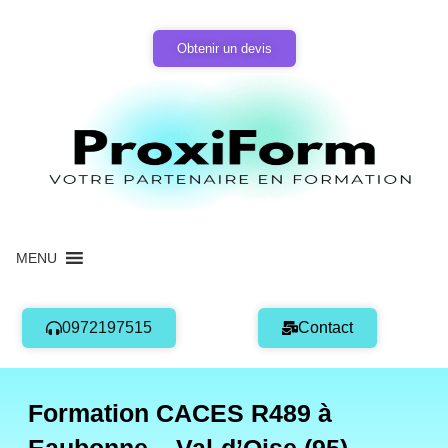
Aller
au
Obtenir un devis
contenu
MENU
0972197515
Contact
Formation CACES R489 à