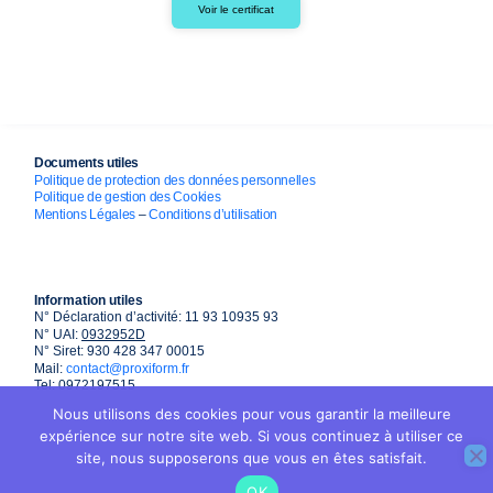
Voir le certificat
Documents utiles
Politique de protection des données personnelles
Politique de gestion des Cookies
Mentions Légales
–
Conditions d’utilisation
Information utiles
N° Déclaration d’activité: 11 93 10935 93
N° UAI:
0932952D
N° Siret: 930 428 347 00015
Mail:
contact@proxiform.fr
Tel: 0972197515
Nous utilisons des cookies pour vous garantir la meilleure
expérience sur notre site web. Si vous continuez à utiliser ce
site, nous supposerons que vous en êtes satisfait.
OK