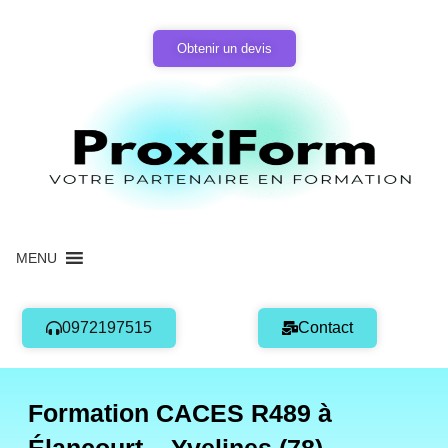
Aller
au
Obtenir un devis
contenu
MENU
0972197515
Contact
Formation CACES R489 à