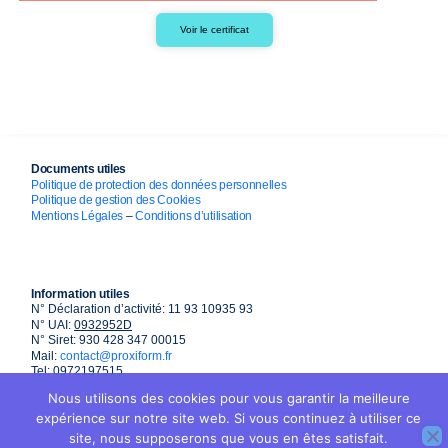
Voir le certificat
Documents utiles
Politique de protection des données personnelles
Politique de gestion des Cookies
Mentions Légales
–
Conditions d’utilisation
Information utiles
N° Déclaration d’activité: 11 93 10935 93
N° UAI:
0932952D
N° Siret: 930 428 347 00015
Mail:
contact@proxiform.fr
Tel: 0972197515
Nous utilisons des cookies pour vous garantir la meilleure
expérience sur notre site web. Si vous continuez à utiliser ce
site, nous supposerons que vous en êtes satisfait.