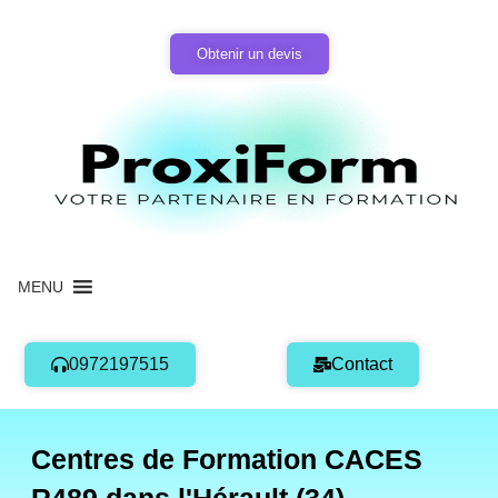
Aller
au
Obtenir un devis
contenu
MENU
0972197515
Contact
Centres de Formation CACES