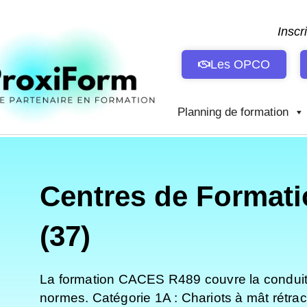
Aller
au
Inscr
contenu
Les OPCO
Planning de formation
Centres de Formati
(37)
La formation CACES R489 couvre la conduite 
normes. Catégorie 1A : Chariots à mât rétra