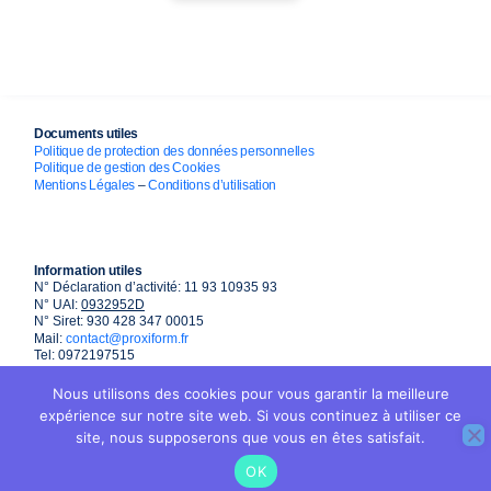
Documents utiles
Politique de protection des données personnelles
Politique de gestion des Cookies
Mentions Légales
–
Conditions d’utilisation
Information utiles
N° Déclaration d’activité: 11 93 10935 93
N° UAI:
0932952D
N° Siret: 930 428 347 00015
Mail:
contact@proxiform.fr
Tel: 0972197515
Nous utilisons des cookies pour vous garantir la meilleure
expérience sur notre site web. Si vous continuez à utiliser ce
site, nous supposerons que vous en êtes satisfait.
OK