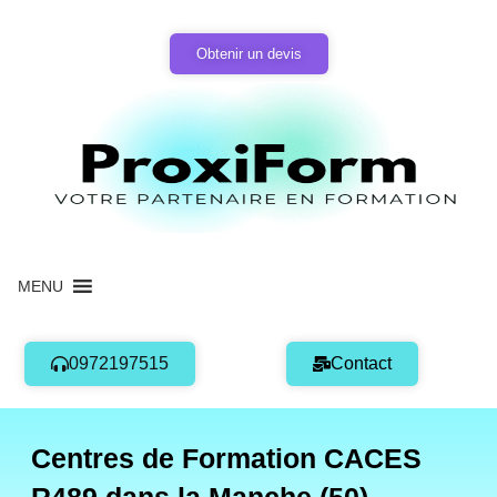
Aller
au
Obtenir un devis
contenu
MENU
0972197515
Contact
Centres de Formation CACES