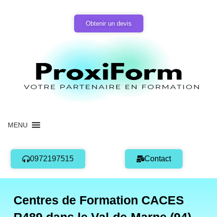
Aller
au
Obtenir un devis
contenu
MENU
0972197515
Contact
Centres de Formation CACES