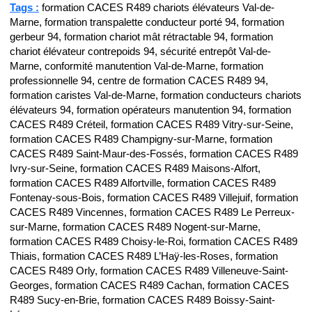
Tags :
formation CACES R489 chariots élévateurs Val-de-
Marne, formation transpalette conducteur porté 94, formation
gerbeur 94, formation chariot mât rétractable 94, formation
chariot élévateur contrepoids 94, sécurité entrepôt Val-de-
Marne, conformité manutention Val-de-Marne, formation
professionnelle 94, centre de formation CACES R489 94,
formation caristes Val-de-Marne, formation conducteurs chariots
élévateurs 94, formation opérateurs manutention 94, formation
CACES R489 Créteil, formation CACES R489 Vitry-sur-Seine,
formation CACES R489 Champigny-sur-Marne, formation
CACES R489 Saint-Maur-des-Fossés, formation CACES R489
Ivry-sur-Seine, formation CACES R489 Maisons-Alfort,
formation CACES R489 Alfortville, formation CACES R489
Fontenay-sous-Bois, formation CACES R489 Villejuif, formation
CACES R489 Vincennes, formation CACES R489 Le Perreux-
sur-Marne, formation CACES R489 Nogent-sur-Marne,
formation CACES R489 Choisy-le-Roi, formation CACES R489
Thiais, formation CACES R489 L’Haÿ-les-Roses, formation
CACES R489 Orly, formation CACES R489 Villeneuve-Saint-
Georges, formation CACES R489 Cachan, formation CACES
R489 Sucy-en-Brie, formation CACES R489 Boissy-Saint-