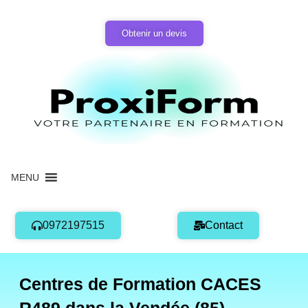
Aller
au
Obtenir un devis
contenu
MENU
0972197515
Contact
Centres de Formation CACES