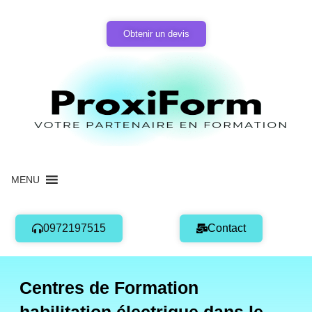
Aller
au
Obtenir un devis
contenu
MENU
0972197515
Contact
Centres de Formation