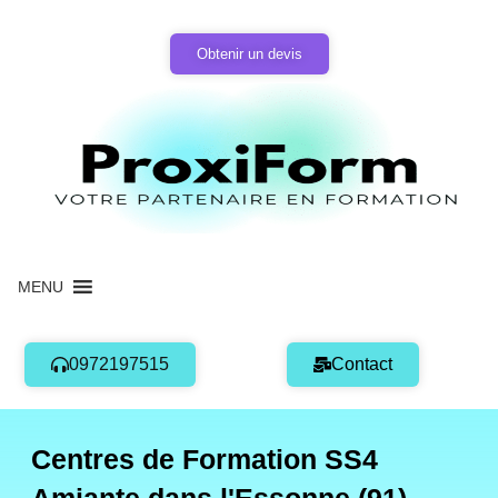
Aller
au
Obtenir un devis
contenu
MENU
0972197515
Contact
Centres de Formation SS4