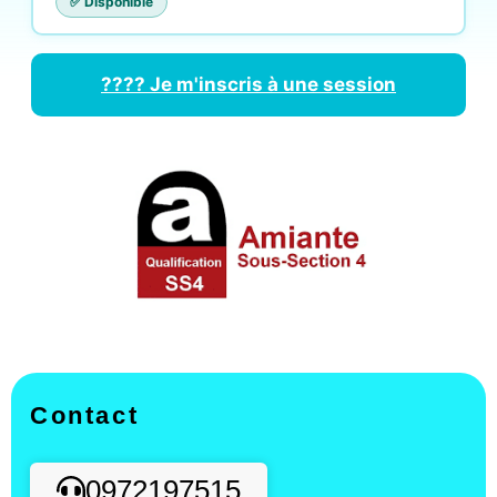
✅ Disponible
???? Je m'inscris à une session
Contact
0972197515