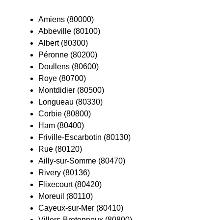
Amiens (80000)
Abbeville (80100)
Albert (80300)
Péronne (80200)
Doullens (80600)
Roye (80700)
Montdidier (80500)
Longueau (80330)
Corbie (80800)
Ham (80400)
Friville-Escarbotin (80130)
Rue (80120)
Ailly-sur-Somme (80470)
Rivery (80136)
Flixecourt (80420)
Moreuil (80110)
Cayeux-sur-Mer (80410)
Villers-Bretonneux (80800)