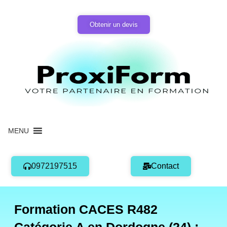
Aller
au
Obtenir un devis
contenu
MENU
0972197515
Contact
Formation CACES R482