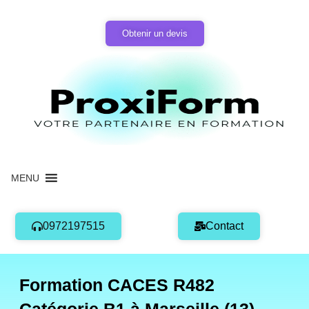
Aller
au
Obtenir un devis
contenu
MENU
0972197515
Contact
Formation CACES R482