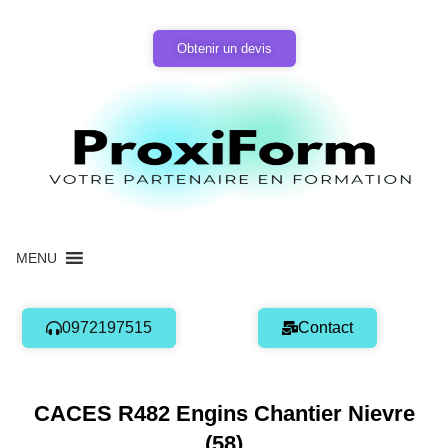
Aller
au
Obtenir un devis
contenu
MENU
0972197515
Contact
CACES R482 Engins Chantier Nievre
(58)