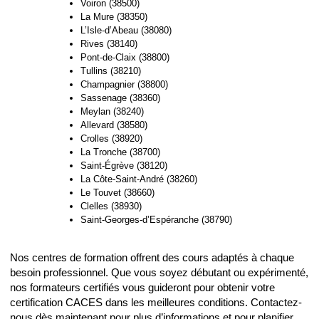
Voiron (38500)
La Mure (38350)
L’Isle-d’Abeau (38080)
Rives (38140)
Pont-de-Claix (38800)
Tullins (38210)
Champagnier (38800)
Sassenage (38360)
Meylan (38240)
Allevard (38580)
Crolles (38920)
La Tronche (38700)
Saint-Égrève (38120)
La Côte-Saint-André (38260)
Le Touvet (38660)
Clelles (38930)
Saint-Georges-d’Espéranche (38790)
Nos centres de formation offrent des cours adaptés à chaque
besoin professionnel. Que vous soyez débutant ou expérimenté,
nos formateurs certifiés vous guideront pour obtenir votre
certification CACES dans les meilleures conditions. Contactez-
nous dès maintenant pour plus d’informations et pour planifier