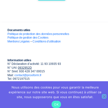
Documents utiles
Politique de protection des données personnelles
Politique de gestion des Cookies
Mentions Légales
–
Conditions d’utilisation
Information utiles
N° Déclaration d’activité: 11 93 10935 93
N° UAI:
0932952D
N° Siret: 930 428 347 00015
Mail:
contact@proxiform.fr
Tel: 0972197515
Nous utilisons des cookies pour vous garantir la meilleure
expérience sur notre site web. Si vous continuez à utiliser ce
site, nous supposerons que vous en êtes satisfait.
OK