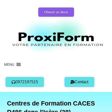
Aller
au
Obtenir un devis
contenu
MENU
0972197515
Contact
Centres de Formation CACES