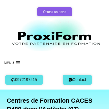
Aller
au
Obtenir un devis
contenu
MENU
0972197515
Contact
Centres de Formation CACES