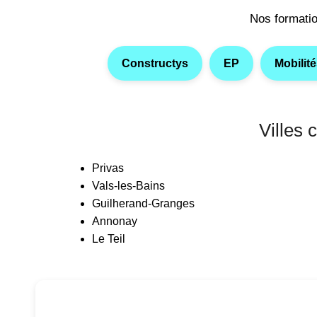
Nos formati
Constructys
EP
Mobilit
Villes 
Privas
Vals-les-Bains
Guilherand-Granges
Annonay
Le Teil