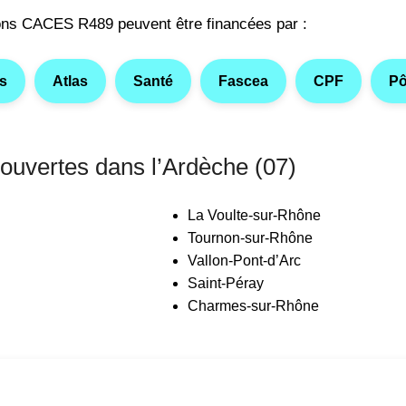
ons CACES R489 peuvent être financées par :
és
Atlas
Santé
Fascea
CPF
Pô
couvertes dans l’Ardèche (07)
La Voulte-sur-Rhône
Tournon-sur-Rhône
Vallon-Pont-d’Arc
Saint-Péray
Charmes-sur-Rhône