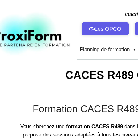
Aller
au
Inscr
contenu
Les OPCO
Planning de formation
CACES R489 C
Formation CACES R489 C
Vous cherchez une
formation CACES R489
dans
propose des sessions adaptées à tous les niveaux