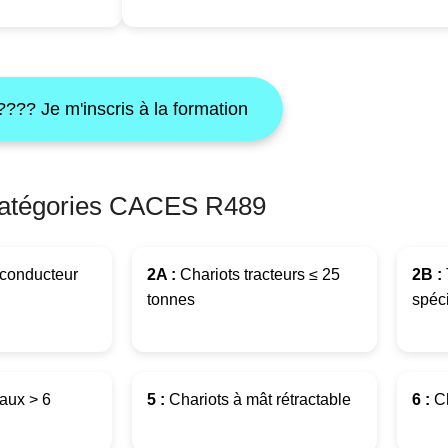
???? Je m'inscris à la formation
atégories CACES R489
conducteur
2A :
Chariots tracteurs ≤ 25
2B :
tonnes
spéc
taux > 6
5 :
Chariots à mât rétractable
6 :
Ch