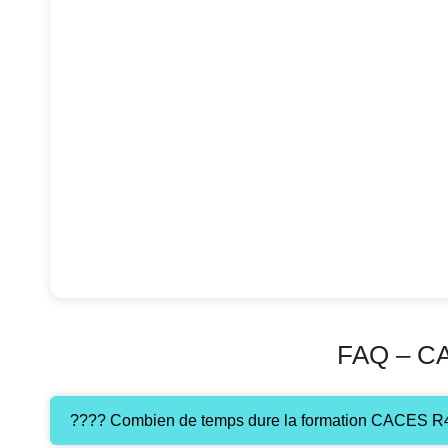
FAQ – CA
???? Combien de temps dure la formation CACES R