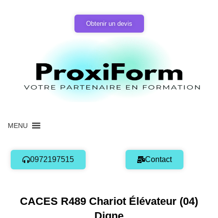
Aller
au
Obtenir un devis
contenu
MENU
0972197515
Contact
CACES R489 Chariot Élévateur (04)
Digne