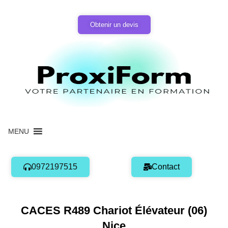
Aller
au
Obtenir un devis
contenu
MENU
0972197515
Contact
CACES R489 Chariot Élévateur (06)
Nice