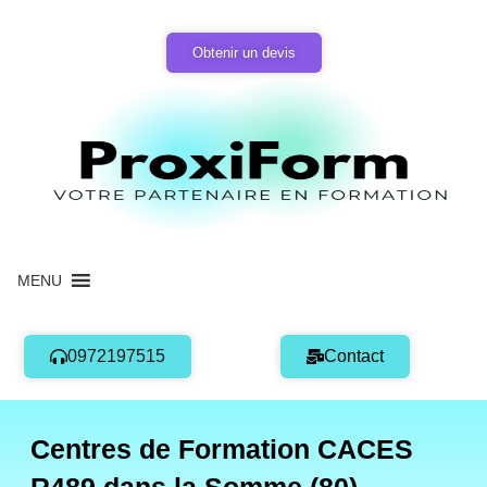
Aller
au
Obtenir un devis
contenu
MENU
0972197515
Contact
Centres de Formation CACES